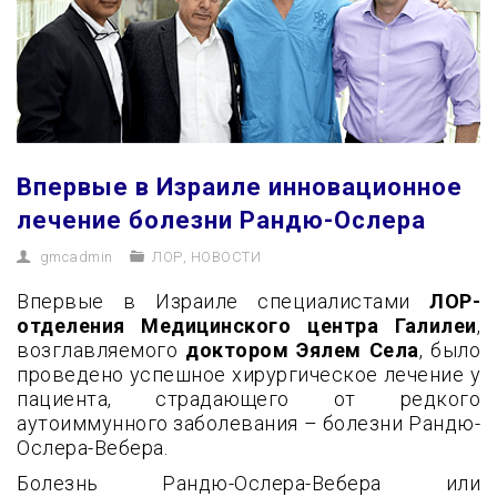
Впервые в Израиле инновационное
лечение болезни Рандю-Ослера
gmcadmin
ЛОР
,
НОВОСТИ
Впервые в Израиле специалистами
ЛОР-
отделения Медицинского центра Галилеи
,
возглавляемого
доктором Эялем Села
, было
проведено успешное хирургическое лечение у
пациента, страдающего от редкого
аутоиммунного заболевания – болезни Рандю-
Ослера-Вебера.
Болезнь Рандю-Ослера-Вебера или