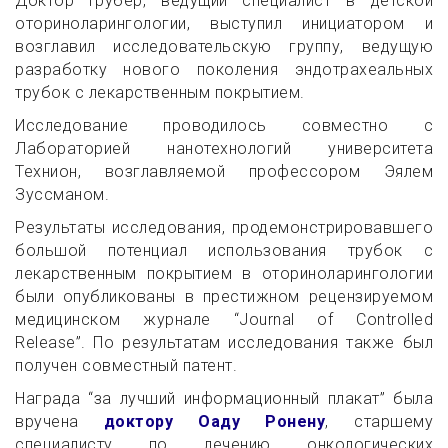
Доктор Грубер, ведущий специалист в детской
оториноларингологии, выступил инициатором и
возглавил исследовательскую группу, ведущую
разработку нового поколения эндотрахеальных
трубок с лекарственным покрытием.
Исследование проводилось совместно с
Лабораторией нанотехнологий университета
Технион, возглавляемой профессором Эялем
Зуссманом.
Результаты исследования, продемонстрировавшего
большой потенциал использования трубок с
лекарственным покрытием в оториноларингологии
были опубликованы в престижном рецензируемом
медицинском журнале “Journal of Controlled
Release”. По результатам исследования также был
получен совместный патент.
Награда “за лучший информационный плакат” была
вручена
доктору Оаду Ронену
, старшему
специалисту по лечению онкологических