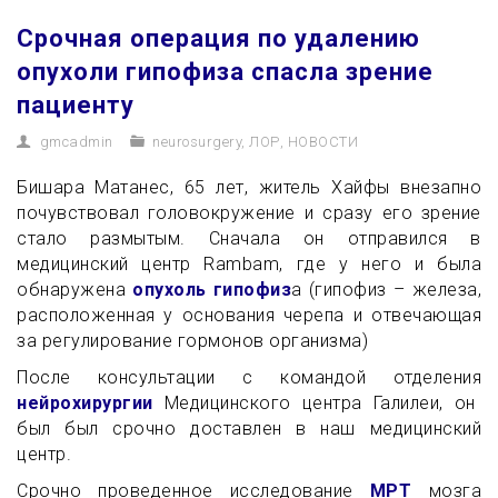
Срочная операция по удалению
опухоли гипофиза спасла зрение
пациенту
gmcadmin
neurosurgery
,
ЛОР
,
НОВОСТИ
Бишара Матанес, 65 лет, житель Хайфы внезапно
почувствовал головокружение и сразу его зрение
стало размытым. Сначала он отправился в
медицинский центр Rambam, где у него и была
обнаружена
опухоль гипофиз
а (гипофиз – железа,
расположенная у основания черепа и отвечающая
за регулирование гормонов организма)
После консультации с командой отделения
нейрохирургии
Медицинского центра Галилеи, он
был был срочно доставлен в наш медицинский
центр.
Срочно проведенное исследование
МРТ
мозга