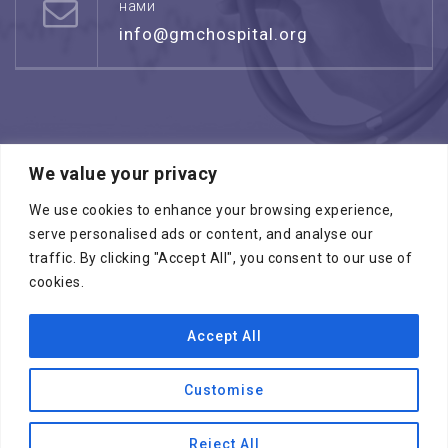
нами
info@gmchospital.org
We value your privacy
Режим работы: воскресенье -четверг
08:00 - 17:00
We use cookies to enhance your browsing experience,
serve personalised ads or content, and analyse our
traffic. By clicking "Accept All", you consent to our use of
cookies.
Accept All
Копирайт © 2026
МЕДИЦИНСКИЙ ЦЕНТР
ГАЛИЛЕЯ
. Все права зарезервированы
Customise
Специалисты
ПРОГРАММЫ “ЧЕК АП”
Международные медицинские услуги
Reject All
Выбирайте лучших
Смотреть все отделения