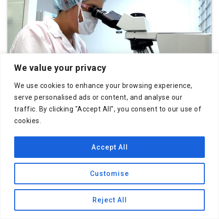
We value your privacy
We use cookies to enhance your browsing experience,
serve personalised ads or content, and analyse our
ГИСТОЛОГИЧЕСКИЕ ИССЛЕДОВАНИЯ
traffic. By clicking "Accept All", you consent to our use of
Гистологическое исследование
cookies.
новообразований основывается на изучении
структур, наблюдаемых в опухоли и патологически
Accept All
измененной ткани. Основными гистологическими
критериями злокачественности новообразования
служат атипия клеток, инфильтративный и
Customise
деструктивный рост.
ЦИТОЛОГИЧЕСКИЕ ИССЛЕДОВАНИЯ
Reject All
OPEN
Цитологическое исследование
основывается на
CHATY