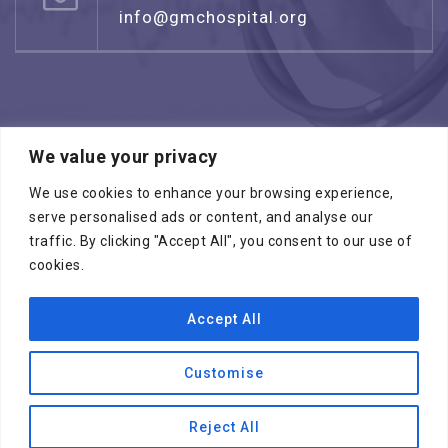
info@gmchospital.org
We value your privacy
Режим работы: воскресенье -четверг
08:00 - 17:00
We use cookies to enhance your browsing experience,
serve personalised ads or content, and analyse our
traffic. By clicking "Accept All", you consent to our use of
cookies.
Accept All
Копирайт © 2026
МЕДИЦИНСКИЙ ЦЕНТР
ГАЛИЛЕЯ
. Все права зарезервированы
Customise
Специалисты
ПРОГРАММЫ “ЧЕК АП”
Международные медицинские услуги
Reject All
Выбирайте лучших
Смотреть все отделения
OPEN