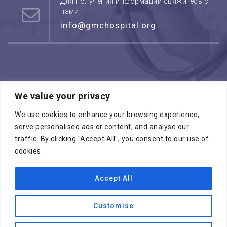
Для получения информации свяжитесь с
нами
info@gmchospital.org
We value your privacy
Режим работы: воскресенье -четверг
08:00 - 17:00
We use cookies to enhance your browsing experience,
serve personalised ads or content, and analyse our
traffic. By clicking "Accept All", you consent to our use of
cookies.
Accept All
Копирайт © 2026
МЕДИЦИНСКИЙ ЦЕНТР
ГАЛИЛЕЯ
. Все права зарезервированы
Customise
Специалисты
ПРОГРАММЫ “ЧЕК АП”
Международные медицинские услуги