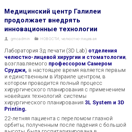
Медицинский центр Галилеи
продолжает внедрять
инновационные технологии
gmcadmin
НОВОСТИ
,
челюстно-лицевая
Лаборатория 3д печати (3D Lab)
отделения
челюстно-лицевой хирургии и стоматологии
,
возглавляемого
профессором Самером
Сруджи,
в настоящее время является первым
и единственным в Израиле центром, в
котором проводится полный процесс
хирургического планирования с применением
новейших технологий: системы
хирургического планирования
3L System и 3D
Printing.
22-летняя пациента с переломом глазной
орбиты, полученным после падения с большой
высоты, была госпитализирована в