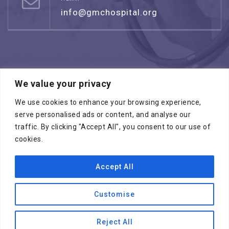
info@gmchospital.org
We value your privacy
Режим работы: воскресенье -четверг
08:00 - 17:00
We use cookies to enhance your browsing experience,
serve personalised ads or content, and analyse our
traffic. By clicking "Accept All", you consent to our use of
cookies.
Accept All
Копирайт © 2026
МЕДИЦИНСКИЙ ЦЕНТР
ГАЛИЛЕЯ
. Все права зарезервированы
Customise
Специалисты
ПРОГРАММЫ “ЧЕК АП”
Международные медицинские услуги
Reject All
Выбирайте лучших
Смотреть все отделения