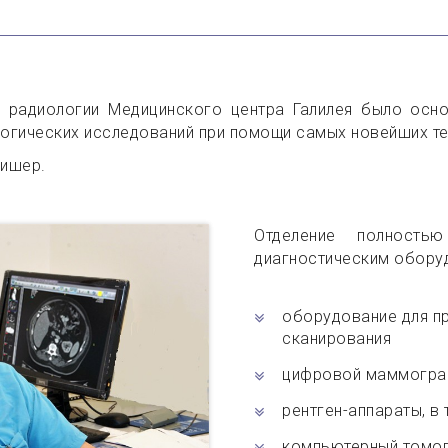
й радиологии Медицинского центра Галилея было осн
логических исследований при помощи самых новейших те
ишер.
Отделение полность
диагностическим оборуд
оборудование для п
сканирования
цифровой маммогр
рентген-аппараты, в
компьютерный томо