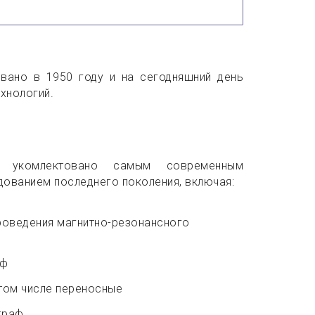
овано в 1950 году и на сегодняшний день
хнологий.
ю укомлектовано самым современным
ованием последнего поколения, включая:
роведения магнитно-резонансного
аф
 том числе переносные
граф