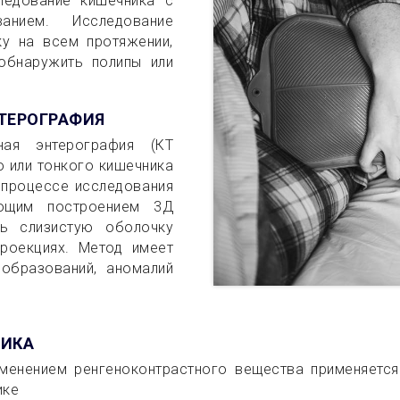
ледование кишечника с
анием. Исследование
ку на всем протяжении,
 обнаружить полипы или
ТЕРОГРАФИЯ
ная энтерография (КТ
о или тонкого кишечника
процессе исследования
ующим построением 3Д
ь слизистую оболочку
роекциях. Метод имеет
образований, аномалий
НИКА
менением ренгеноконтрастного вещества применяется
ике