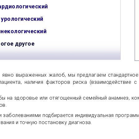
ардиологический
П
урологический
инекологический
ногое другое
и явно выраженных жалоб, мы предлагаем стандартное
пациента, наличия факторов риска (взаимодействие 
ы на здоровье или отягощенный семейный анамнез, ком
ов.
и заболеваниями подбирается индивидуальная програм
евания и точную постановку диагноза.