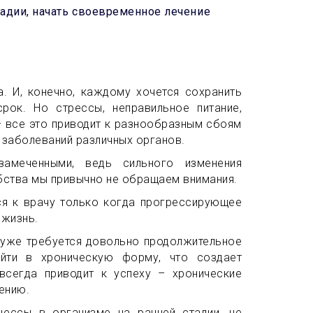
адии, начать своевременное лечение
. И, конечно, каждому хочется сохранить
ок. Но стрессы, неправильное питание,
– все это приводит к разнообразным сбоям
ю заболеваний различных органов.
амеченными, ведь сильного изменения
обства мы привычно не обращаем внимания.
ся к врачу только когда прогрессирующее
 жизнь.
а уже требуется довольно продолжительное
ейти в хроническую форму, что создает
всегда приводит к успеху – хронические
ению.
цессы в организме на ранней стадии, не