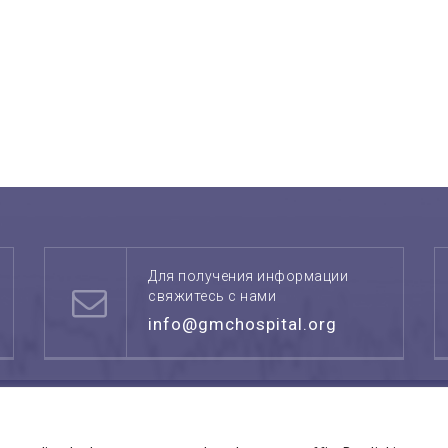
Для получения информации
свяжитесь с нами
info@gmchospital.org
ТР ГАЛИЛЕЯ
. Все права
С
Международные мед